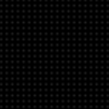
erpercaya Dengan Peluang Menang Besar