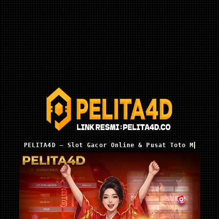
PELITA4D – Slot Gacor Online & Pusat Toto Macau T